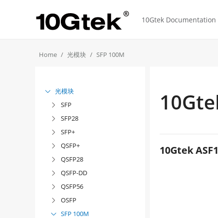
10Gtek Documentation f
Home
光模块
SFP 100M
光模块

10Gte
SFP

SFP28

SFP+

QSFP+

10Gtek ASF1
QSFP28

QSFP-DD

QSFP56

OSFP

SFP 100M
